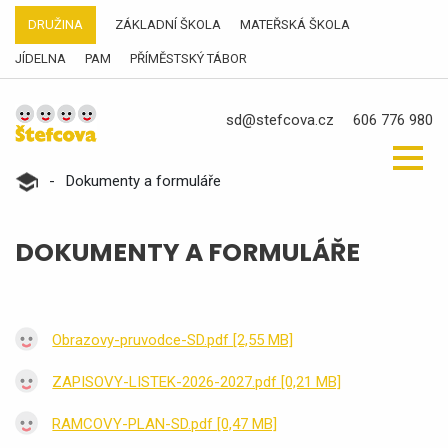
DRUŽINA
ZÁKLADNÍ ŠKOLA
MATEŘSKÁ ŠKOLA
JÍDELNA
PAM
PŘÍMĚSTSKÝ TÁBOR
sd@stefcova.cz
606 776 980
-
Dokumenty a formuláře
DOKUMENTY A FORMULÁŘE
Obrazovy-pruvodce-SD.pdf [2,55 MB]
ZAPISOVY-LISTEK-2026-2027.pdf [0,21 MB]
RAMCOVY-PLAN-SD.pdf [0,47 MB]