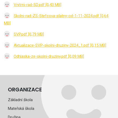
Vnitrni-rad-SD.pdf [0,43 MB]
Skolni-rad-ZS-Stefcova-platny-od-1-11-2024.pdf [0,64
MB]
SVP.pdf [0,79 MB]
Aktualizace-SVP-skolni-druziny-2024_1.pdf [0,15 MB]
Odhlaska-ze-skolni-druziny.pdf [0,09 MB]
ORGANIZACE
Základní škola
Mateřská škola
Družina