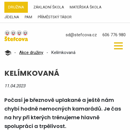
DRUŽINA
ZÁKLADNÍ ŠKOLA
MATEŘSKÁ ŠKOLA
JÍDELNA
PAM
PŘÍMĚSTSKÝ TÁBOR
sd@stefcova.cz
606 776 980
-
Akce družiny
-
Kelímkovaná
KELÍMKOVANÁ
11.04.2023
Počasí je březnově uplakané a ještě nám
chybí hodně nemocných kamarádů. Je čas
na hry při kterých trénujeme hlavně
spolupráci a trpělivost.