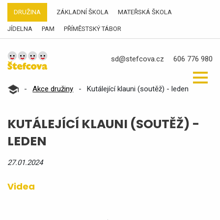
DRUŽINA
ZÁKLADNÍ ŠKOLA
MATEŘSKÁ ŠKOLA
JÍDELNA
PAM
PŘÍMĚSTSKÝ TÁBOR
sd@stefcova.cz
606 776 980
-
Akce družiny
-
Kutálející klauni (soutěž) - leden
KUTÁLEJÍCÍ KLAUNI (SOUTĚŽ) -
LEDEN
27.01.2024
Videa