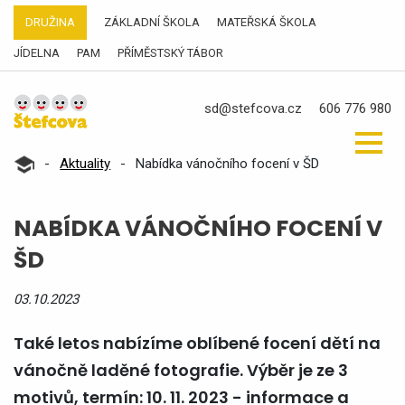
DRUŽINA
ZÁKLADNÍ ŠKOLA
MATEŘSKÁ ŠKOLA
JÍDELNA
PAM
PŘÍMĚSTSKÝ TÁBOR
sd@stefcova.cz
606 776 980
-
Aktuality
-
Nabídka vánočního focení v ŠD
NABÍDKA VÁNOČNÍHO FOCENÍ V
ŠD
03.10.2023
Také letos nabízíme oblíbené focení dětí na
vánočně laděné fotografie. Výběr je ze 3
motivů, termín: 10. 11. 2023 - informace a