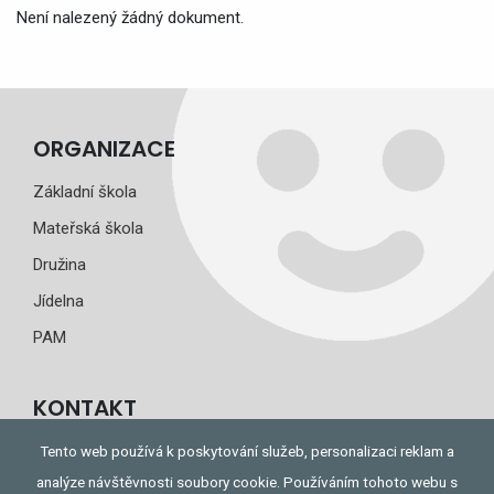
Není nalezený žádný dokument.
ORGANIZACE
Základní škola
Mateřská škola
Družina
Jídelna
PAM
KONTAKT
e-mail:
sd@stefcova.cz
Tento web používá k poskytování služeb, personalizaci reklam a
analýze návštěvnosti soubory cookie. Používáním tohoto webu s
Zobrazit mapu