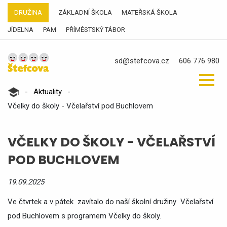
DRUŽINA
ZÁKLADNÍ ŠKOLA
MATEŘSKÁ ŠKOLA
JÍDELNA
PAM
PŘÍMĚSTSKÝ TÁBOR
sd@stefcova.cz
606 776 980
-
Aktuality
-
Včelky do školy - Včelařství pod Buchlovem
VČELKY DO ŠKOLY - VČELAŘSTVÍ
POD BUCHLOVEM
19.09.2025
Ve čtvrtek a v pátek zavítalo do naší školní družiny Včelařství
pod Buchlovem s programem Včelky do školy.