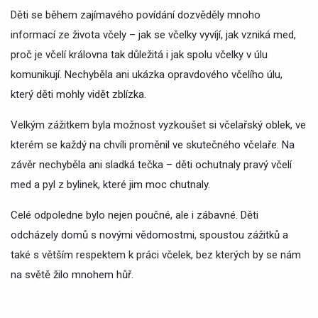
Děti se během zajímavého povídání dozvěděly mnoho
informací ze života včely – jak se včelky vyvíjí, jak vzniká med,
proč je včelí královna tak důležitá i jak spolu včelky v úlu
komunikují. Nechyběla ani ukázka opravdového včelího úlu,
který děti mohly vidět zblízka.
Velkým zážitkem byla možnost vyzkoušet si včelařský oblek, ve
kterém se každý na chvíli proměnil ve skutečného včelaře. Na
závěr nechyběla ani sladká tečka – děti ochutnaly pravý včelí
med a pyl z bylinek, které jim moc chutnaly.
Celé odpoledne bylo nejen poučné, ale i zábavné. Děti
odcházely domů s novými vědomostmi, spoustou zážitků a
také s větším respektem k práci včelek, bez kterých by se nám
na světě žilo mnohem hůř.